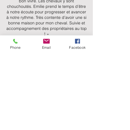
bon vivre. Les chevaux y sont
chouchoutés. Emilie prend le temps d’être
à notre écoute pour progresser et avancer
à notre rythme. Très contente d’avoir une si
bonne maison pour mon cheval. Suivie et
accompagnement des propriétaires au top
! »
Sarah T.
Phone
Email
Facebook
« Un petit havre de paix pour chevaux,
petits et grands. Beaucoup d écoute, d
attention de bienveillance et de bonne
humeur.Les cours en musique au soleil c
est top! En plus de tout cela, c est un
centre qui vit tt l année aussi pour les
familles avec des fêtes , des rencontres …
Merci Émilie qui porte ce centre avec
brio!»