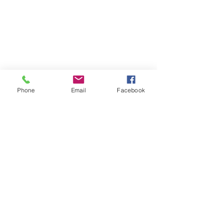
Phone
Email
Facebook
CONTACT
Adresse : Lieu dit Romant,
38650 Saint Paul les Monestier
E- mail :
info@monsite.fr
Tél :
06 30 76 86 02