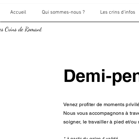
Accueil
Qui sommes-nous ?
Les crins d'infos
es Crins de Romant
Demi-pe
Venez profiter de moments privilé
Nous vous accompagnons à traver
soigner, le travailler à pied et/o
* à partir du galop 4 validé